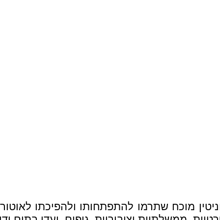
 וצבר ניסיון רב ומוניטין מוכח שתרמו להתפתחותו ולהפיכת
יות, ממשלתיות וציבוריות, גופים, ועדי בתים ודיי